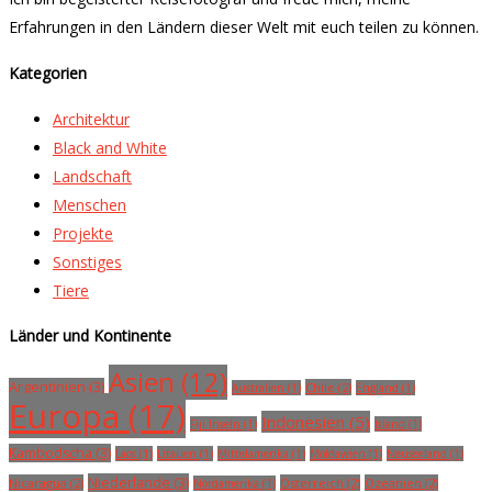
Erfahrungen in den Ländern dieser Welt mit euch teilen zu können.
Kategorien
Architektur
Black and White
Landschaft
Menschen
Projekte
Sonstiges
Tiere
Länder und Kontinente
Asien (12)
Argentinien (3)
Chile (2)
Australien (1)
England (1)
Europa (17)
Indonesien (5)
Fiji Inseln (1)
Island (1)
Kambodscha (3)
Laos (1)
Litauen (1)
Mittelamerika (1)
Moldawien (1)
Neuseeland (1)
Niederlande (3)
Nicaragua (2)
Österreich (2)
Ozeanien (2)
Nordamerika (1)