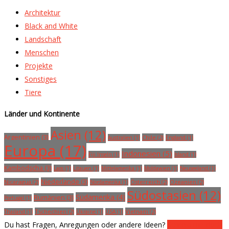
Architektur
Black and White
Landschaft
Menschen
Projekte
Sonstiges
Tiere
Länder und Kontinente
Asien (12)
Argentinien (3)
Chile (2)
Australien (1)
England (1)
Europa (17)
Indonesien (5)
Fiji Inseln (1)
Island (1)
Kambodscha (3)
Laos (1)
Litauen (1)
Mittelamerika (1)
Moldawien (1)
Neuseeland (1)
Niederlande (3)
Nicaragua (2)
Österreich (2)
Ozeanien (2)
Nordamerika (1)
Südostasien (12)
Südamerika (4)
Rumänien (3)
Portugal (1)
Tschechien (2)
Vietnam (2)
Thailand (1)
Ukraine (1)
USA (1)
Du hast Fragen, Anregungen oder andere Ideen?
Schreib mir doch