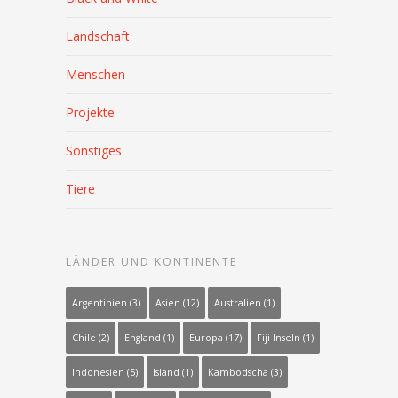
Landschaft
Menschen
Projekte
Sonstiges
Tiere
LÄNDER UND KONTINENTE
Argentinien (3)
Asien (12)
Australien (1)
Chile (2)
England (1)
Europa (17)
Fiji Inseln (1)
Indonesien (5)
Island (1)
Kambodscha (3)