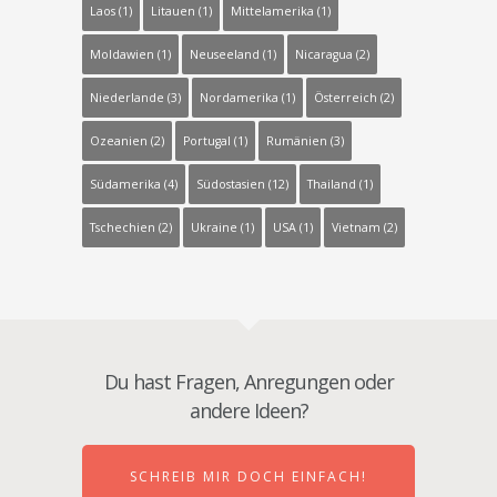
Laos (1)
Litauen (1)
Mittelamerika (1)
Moldawien (1)
Neuseeland (1)
Nicaragua (2)
Niederlande (3)
Nordamerika (1)
Österreich (2)
Ozeanien (2)
Portugal (1)
Rumänien (3)
Südamerika (4)
Südostasien (12)
Thailand (1)
Tschechien (2)
Ukraine (1)
USA (1)
Vietnam (2)
Du hast Fragen, Anregungen oder
andere Ideen?
SCHREIB MIR DOCH EINFACH!