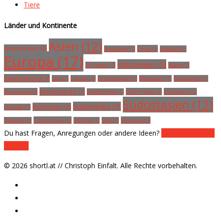
Tiere
Länder und Kontinente
Asien (12)
Argentinien (3)
Chile (2)
Australien (1)
England (1)
Europa (17)
Indonesien (5)
Fiji Inseln (1)
Island (1)
Kambodscha (3)
Laos (1)
Litauen (1)
Mittelamerika (1)
Moldawien (1)
Neuseeland (1)
Niederlande (3)
Nicaragua (2)
Österreich (2)
Ozeanien (2)
Nordamerika (1)
Südostasien (12)
Südamerika (4)
Rumänien (3)
Portugal (1)
Tschechien (2)
Vietnam (2)
Thailand (1)
Ukraine (1)
USA (1)
Du hast Fragen, Anregungen oder andere Ideen?
Schreib mir doch
einfach!
© 2026 shortl.at // Christoph Einfalt. Alle Rechte vorbehalten.